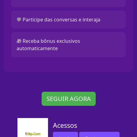
💬 Participe das conversas e interaja
🎁 Receba bônus exclusivos
automaticamente
SEGUIR AGORA
Acessos