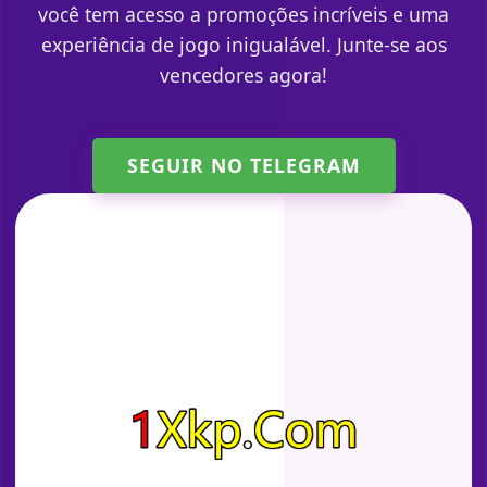
você tem acesso a promoções incríveis e uma
experiência de jogo inigualável. Junte-se aos
vencedores agora!
SEGUIR NO TELEGRAM