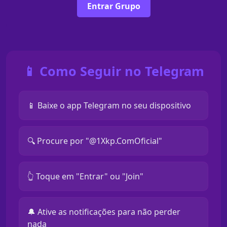
Entrar Grupo
📱 Como Seguir no Telegram
📱 Baixe o app Telegram no seu dispositivo
🔍 Procure por "@1Xkp.ComOficial"
👆 Toque em "Entrar" ou "Join"
🔔 Ative as notificações para não perder
nada