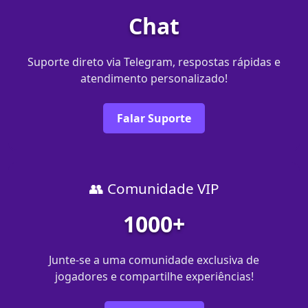
Chat
Suporte direto via Telegram, respostas rápidas e
atendimento personalizado!
Falar Suporte
👥 Comunidade VIP
1000+
Junte-se a uma comunidade exclusiva de
jogadores e compartilhe experiências!