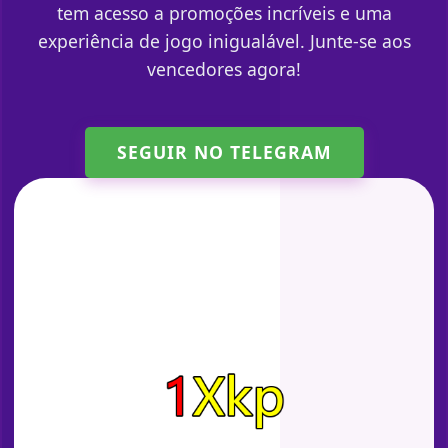
tem acesso a promoções incríveis e uma
experiência de jogo inigualável. Junte-se aos
vencedores agora!
SEGUIR NO TELEGRAM