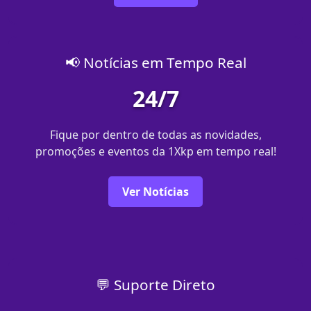
📢 Notícias em Tempo Real
24/7
Fique por dentro de todas as novidades,
promoções e eventos da 1Xkp em tempo real!
Ver Notícias
💬 Suporte Direto