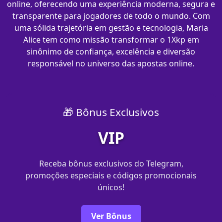
online, oferecendo uma experiência moderna, segura e
transparente para jogadores de todo o mundo. Com
uma sólida trajetória em gestão e tecnologia, Maria
Alice tem como missão transformar o 1Xkp em
sinônimo de confiança, excelência e diversão
responsável no universo das apostas online.
🎁 Bônus Exclusivos
VIP
Receba bônus exclusivos do Telegram,
promoções especiais e códigos promocionais
únicos!
Ver Bônus