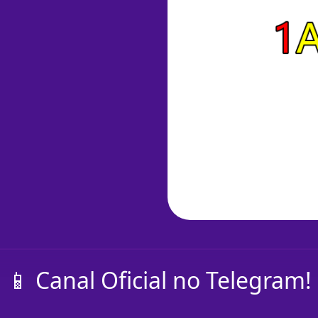
📱 Canal Oficial no Telegram!