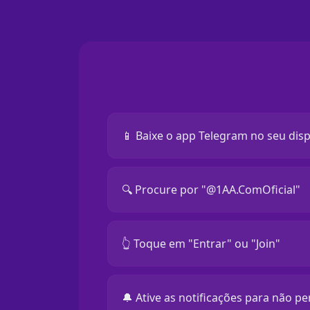
📱 Baixe o app Telegram no seu disp
🔍 Procure por "@1AA.ComOficial"
👆 Toque em "Entrar" ou "Join"
🔔 Ative as notificações para não p