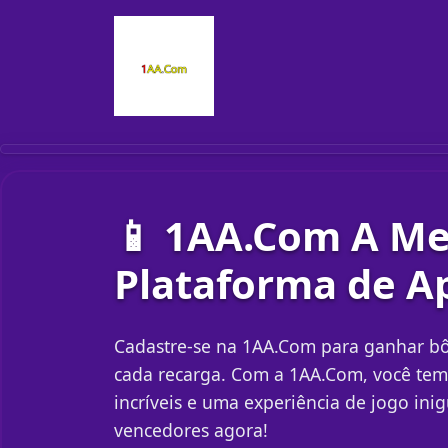
📱 1AA.Com A Me
Plataforma de A
Cadastre-se na 1AA.Com para ganhar b
cada recarga. Com a 1AA.Com, você te
incríveis e uma experiência de jogo inig
vencedores agora!