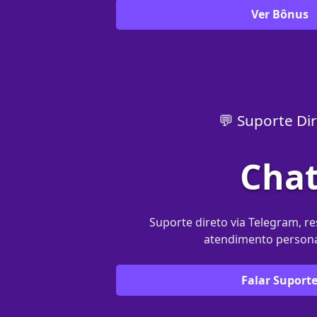
Ver Bônus
💬 Suporte Di
Cha
Suporte direto via Telegram, r
atendimento persona
Falar Suport