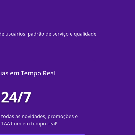
e usuários, padrão de serviço e qualidade
cias em Tempo Real
24/7
e todas as novidades, promoções e
 1AA.Com em tempo real!