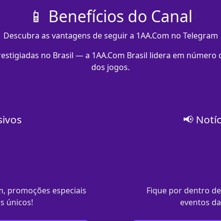
📱 Benefícios do Canal
Descubra as vantagens de seguir a 1AA.Com no Telegram
stigiadas no Brasil — a 1AA.Com Brasil lidera em número d
dos jogos.
sivos
📢 Notí
m, promoções especiais
Fique por dentro d
s únicos!
eventos da