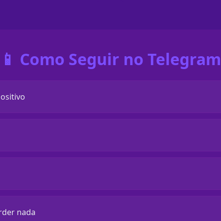
📱 Como Seguir no Telegram
ositivo
erder nada