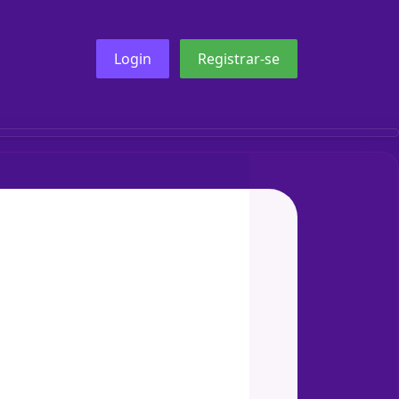
Login
Registrar-se