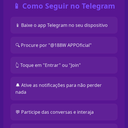
📱 Como Seguir no Telegram
📱 Baixe o app Telegram no seu dispositivo
🔍 Procure por "@188W APPOficial"
👆 Toque em "Entrar" ou "Join"
🔔 Ative as notificações para não perder
nada
💬 Participe das conversas e interaja