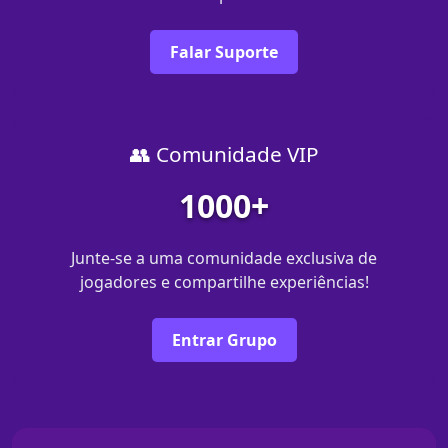
Falar Suporte
👥 Comunidade VIP
1000+
Junte-se a uma comunidade exclusiva de
jogadores e compartilhe experiências!
Entrar Grupo