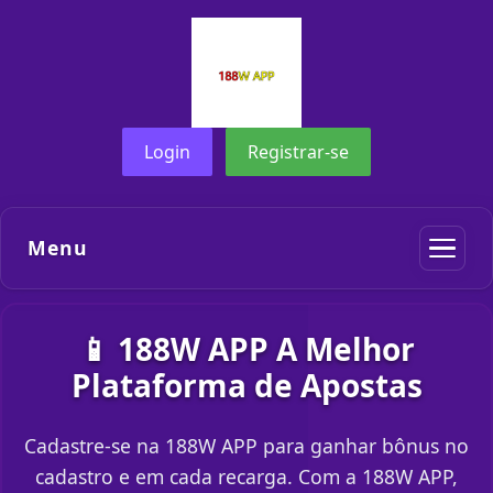
Login
Registrar-se
Menu
📱 188W APP A Melhor
Plataforma de Apostas
Cadastre-se na 188W APP para ganhar bônus no
cadastro e em cada recarga. Com a 188W APP,