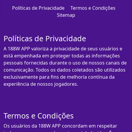
Políticas de Privacidade
Termos e Condições
Sitemap
Políticas de Privacidade
A 188W APP valoriza a privacidade de seus usuários e
está empenhada em proteger todas as informações
pessoais fornecidas durante o uso de nossos canais de
comunicação. Todos os dados coletados são utilizados
exclusivamente para fins de melhoria contínua da
experiência de nossos jogadores.
Termos e Condições
Os usuários da 188W APP concordam em respeitar