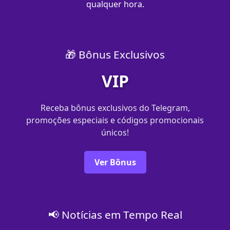
qualquer hora.
🎁 Bônus Exclusivos
VIP
Receba bônus exclusivos do Telegram,
promoções especiais e códigos promocionais
únicos!
Ver Bônus
📢 Notícias em Tempo Real