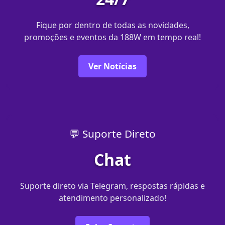
Fique por dentro de todas as novidades,
promoções e eventos da 188W em tempo real!
Ver Notícias
💬 Suporte Direto
Chat
Suporte direto via Telegram, respostas rápidas e
atendimento personalizado!