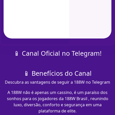
📱 Canal Oficial no Telegram!
📱 Benefícios do Canal
Descubra as vantagens de seguir a 188W no Telegram
A 188W não é apenas um cassino, é um paraíso dos
sonhos para os jogadores da 188W Brasil , reunindo
luxo, diversão, conforto e segurança em uma
plataforma de elite.