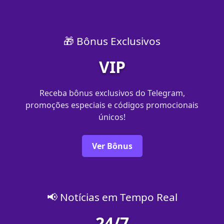
🎁 Bônus Exclusivos
VIP
Receba bônus exclusivos do Telegram,
promoções especiais e códigos promocionais
únicos!
Ver Bônus
📢 Notícias em Tempo Real
24/7