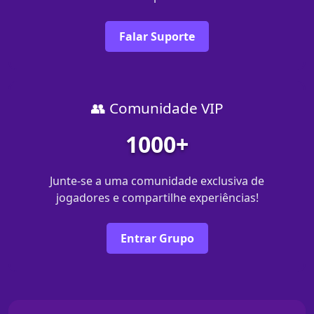
Falar Suporte
👥 Comunidade VIP
1000+
Junte-se a uma comunidade exclusiva de
jogadores e compartilhe experiências!
Entrar Grupo