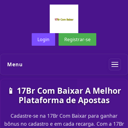
Login
Registrar-se
Menu
📱 17Br Com Baixar A Melhor
Plataforma de Apostas
Cadastre-se na 17Br Com Baixar para ganhar
bônus no cadastro e em cada recarga. Com a 17Br