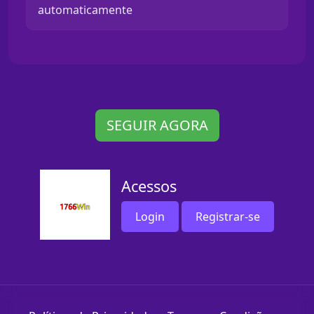
automaticamente
SEGUIR AGORA
Acessos
Login
Registrar-se