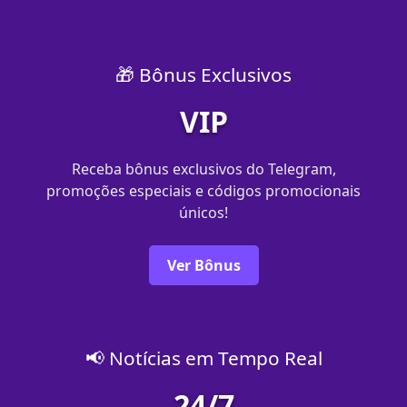
🎁 Bônus Exclusivos
VIP
Receba bônus exclusivos do Telegram,
promoções especiais e códigos promocionais
únicos!
Ver Bônus
📢 Notícias em Tempo Real
24/7