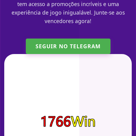
tem acesso a promoções incríveis e uma
experiência de jogo inigualável. Junte-se aos
vencedores agora!
SEGUIR NO TELEGRAM