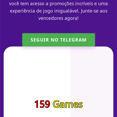
você tem acesso a promoções incríveis e uma
experiência de jogo inigualável. Junte-se aos
vencedores agora!
SEGUIR NO TELEGRAM