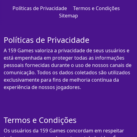
Políticas de Privacidade
Termos e Condições
Sitemap
Políticas de Privacidade
A 159 Games valoriza a privacidade de seus usuários e
está empenhada em proteger todas as informações
pessoais fornecidas durante o uso de nossos canais de
comunicação. Todos os dados coletados são utilizados
exclusivamente para fins de melhoria contínua da
experiência de nossos jogadores.
Termos e Condições
Os usuários da 159 Games concordam em respeitar