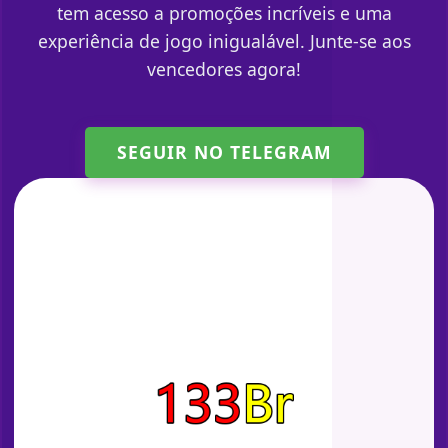
tem acesso a promoções incríveis e uma
experiência de jogo inigualável. Junte-se aos
vencedores agora!
SEGUIR NO TELEGRAM