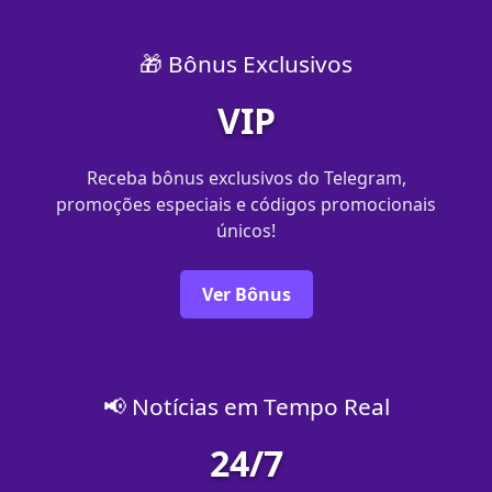
🎁 Bônus Exclusivos
VIP
Receba bônus exclusivos do Telegram,
promoções especiais e códigos promocionais
únicos!
Ver Bônus
📢 Notícias em Tempo Real
24/7