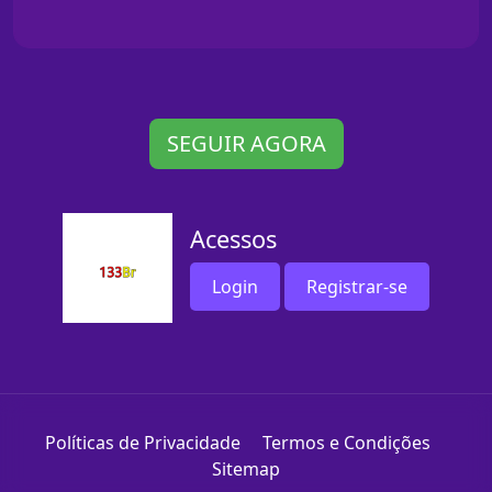
SEGUIR AGORA
Acessos
Login
Registrar-se
Políticas de Privacidade
Termos e Condições
Sitemap