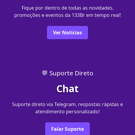
Fique por dentro de todas as novidades,
promoções e eventos da 133Br em tempo real!
Ver Notícias
💬 Suporte Direto
Chat
Suporte direto via Telegram, respostas rápidas e
atendimento personalizado!
Falar Suporte