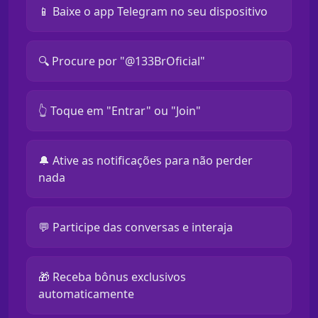
📱 Baixe o app Telegram no seu dispositivo
🔍 Procure por "@133BrOficial"
👆 Toque em "Entrar" ou "Join"
🔔 Ative as notificações para não perder
nada
💬 Participe das conversas e interaja
🎁 Receba bônus exclusivos
automaticamente