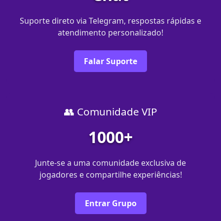
Suporte direto via Telegram, respostas rápidas e
atendimento personalizado!
Falar Suporte
👥 Comunidade VIP
1000+
Junte-se a uma comunidade exclusiva de
jogadores e compartilhe experiências!
Entrar Grupo