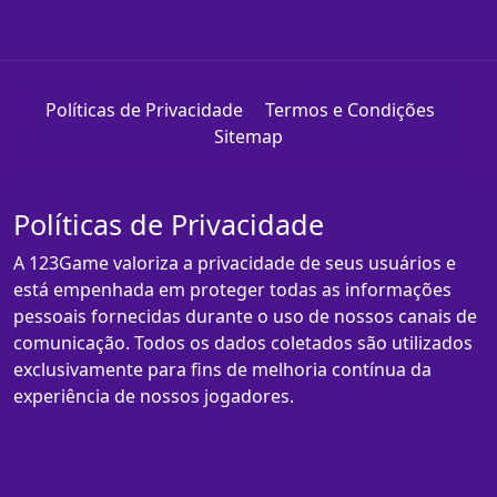
Políticas de Privacidade
Termos e Condições
Sitemap
Políticas de Privacidade
A 123Game valoriza a privacidade de seus usuários e
está empenhada em proteger todas as informações
pessoais fornecidas durante o uso de nossos canais de
comunicação. Todos os dados coletados são utilizados
exclusivamente para fins de melhoria contínua da
experiência de nossos jogadores.