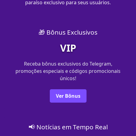
paraíso exclusivo para seus usuários.
🎁 Bônus Exclusivos
VIP
Receba bônus exclusivos do Telegram,
promoções especiais e códigos promocionais
únicos!
Ver Bônus
📢 Notícias em Tempo Real