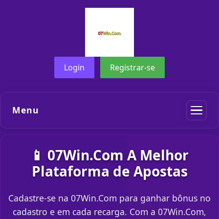
Login
Registrar-se
Menu
📱 07Win.Com A Melhor
Plataforma de Apostas
Cadastre-se na 07Win.Com para ganhar bônus no
cadastro e em cada recarga. Com a 07Win.Com,