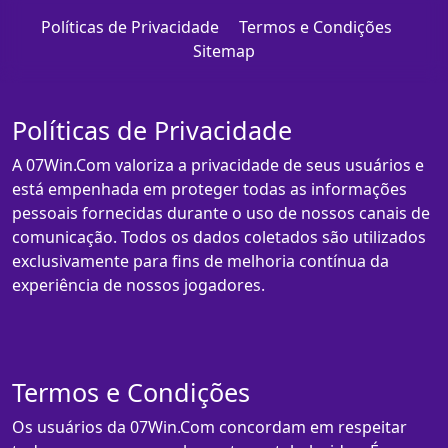
Políticas de Privacidade
Termos e Condições
Sitemap
Políticas de Privacidade
A 07Win.Com valoriza a privacidade de seus usuários e
está empenhada em proteger todas as informações
pessoais fornecidas durante o uso de nossos canais de
comunicação. Todos os dados coletados são utilizados
exclusivamente para fins de melhoria contínua da
experiência de nossos jogadores.
Termos e Condições
Os usuários da 07Win.Com concordam em respeitar