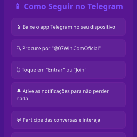
📱 Como Seguir no Telegram
📱 Baixe o app Telegram no seu dispositivo
🔍 Procure por "@07Win.ComOficial"
👆 Toque em "Entrar" ou "Join"
🔔 Ative as notificações para não perder
nada
💬 Participe das conversas e interaja